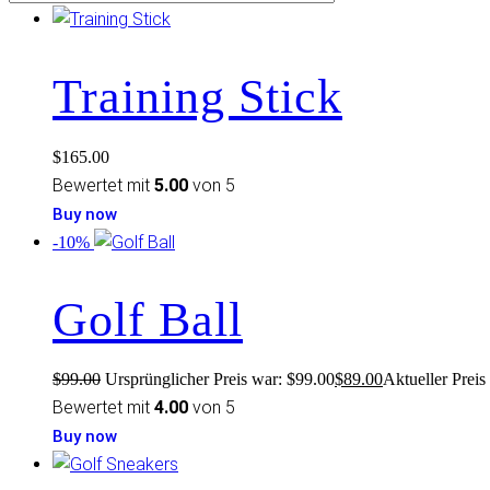
Training Stick
$
165.00
Bewertet mit
5.00
von 5
Buy now
-10%
Golf Ball
$
99.00
Ursprünglicher Preis war: $99.00
$
89.00
Aktueller Preis 
Bewertet mit
4.00
von 5
Buy now