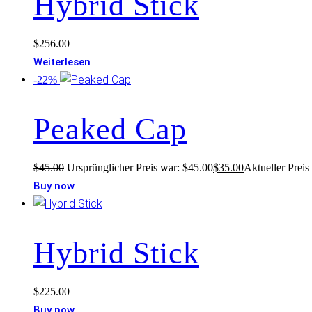
Hybrid Stick
$
256.00
Weiterlesen
-22%
Peaked Cap
$
45.00
Ursprünglicher Preis war: $45.00
$
35.00
Aktueller Preis 
Buy now
Hybrid Stick
$
225.00
Buy now