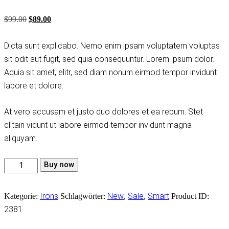
Bewertet
1
mit
4.00
Ursprünglicher
Aktueller
$
99.00
$
89.00
von 5,
basierend
Preis
Preis
auf
Kundenbewertung
Dicta sunt explicabo. Nemo enim ipsam voluptatem voluptas
war:
ist:
sit odit aut fugit, sed quia consequuntur. Lorem ipsum dolor.
$99.00
$89.00.
Aquia sit amet, elitr, sed diam nonum eirmod tempor invidunt
labore et dolore.
At vero accusam et justo duo dolores et ea rebum. Stet
clitain vidunt ut labore eirmod tempor invidunt magna
aliquyam.
Golf
Buy now
Ball
Menge
Irons
New
Sale
Smart
Kategorie:
Schlagwörter:
,
,
Product ID:
2381