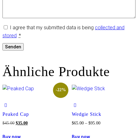
I agree that my submitted data is being
collected and
stored
.
*
Ähnliche Produkte
-22%
Peaked Cap
Wedgie Stick
Ursprünglicher
Aktueller
Preisspanne:
$
45.00
$
35.00
$
65.00
–
$
95.00
Preis
Preis
$65.00
Dieses
Buy now
Buy now