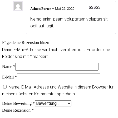
Ashton Porter
–
Mai 26, 2020
Bewertet
mit
4
von
Nemo enim ipsam voluptatem voluptas sit
5
odit aut fugit.
Füge deine Rezension hinzu
Deine E-Mail-Adresse wird nicht veröffentlicht.
Erforderliche
Felder sind mit
*
markiert
Name
*
E-Mail
*
Name, E-Mail-Adresse und Website in diesem Browser für
meinen nächsten Kommentar speichern.
Deine Bewertung
*
Deine Rezension
*