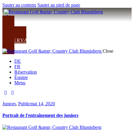
Sauter au contenu
Sauter au pied de page
VERS LE CLUB
RÉSERVATION
Close
DE
FR
Réservation
Équipe
Menu
Juniors
,
Public
mai 14, 2020
Portrait de l'entraînement des juniors