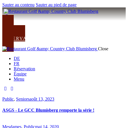
Sauter au contenu
Sauter au pied de page
VERS LE CLUB
RÉSERVATION
Close
DE
FR
Réservation
Équipe
Menu
Public
,
Seniors
août 13, 2023
ASGS - Le GCC Blumisberg remporte la série !
Mesdames
,
Public
mai 14, 2020