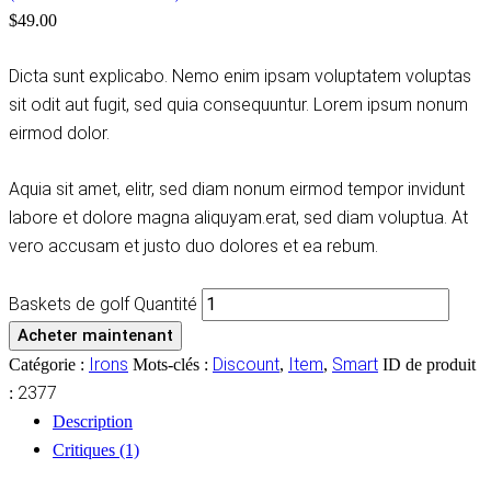
$
49.00
Dicta sunt explicabo. Nemo enim ipsam voluptatem voluptas
sit odit aut fugit, sed quia consequuntur. Lorem ipsum nonum
eirmod dolor.
Aquia sit amet, elitr, sed diam nonum eirmod tempor invidunt
labore et dolore magna aliquyam.erat, sed diam voluptua. At
vero accusam et justo duo dolores et ea rebum.
Baskets de golf Quantité
Acheter maintenant
Irons
Discount
Item
Smart
Catégorie :
Mots-clés :
,
,
ID de produit
2377
:
Description
Critiques (1)