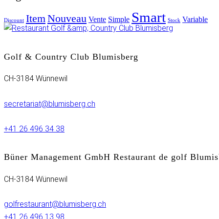
Smart
Item
Nouveau
Vente
Simple
Variable
Discount
Stock
Golf & Country Club Blumisberg
CH-3184 Wünnewil
secretariat@blumisberg.ch
+41 26 496 34 38
Büner Management GmbH Restaurant de golf Blumis
CH-3184 Wünnewil
golfrestaurant@blumisberg.ch
+41 26 496 13 98