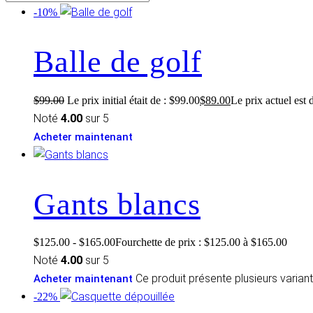
-10%
Balle de golf
$
99.00
Le prix initial était de : $99.00
$
89.00
Le prix actuel est 
Noté
4.00
sur 5
Acheter maintenant
Gants blancs
$
125.00
-
$
165.00
Fourchette de prix : $125.00 à $165.00
Noté
4.00
sur 5
Ce produit présente plusieurs varian
Acheter maintenant
-22%